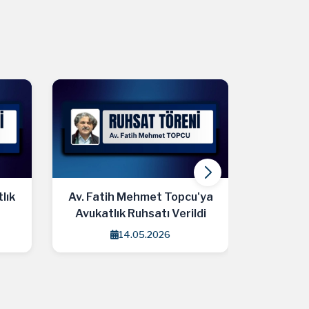
'ya
Av. Rana Topcu'ya Avukatlık
Av. Eşre
di
Ruhsatı Verildi
Ru
14.05.2026