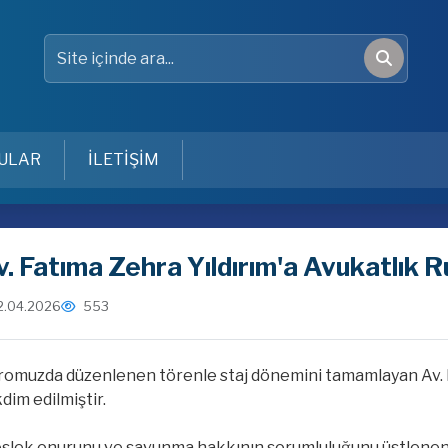
Site içinde ara
Ara
ULAR
İLETİŞİM
v. Fatıma Zehra Yıldırım'a Avukatlık Ru
2.04.2026
553
omuzda düzenlenen törenle staj dönemini tamamlayan Av. Fa
dim edilmiştir.
slek onurunu ve savunma hakkının sorumluluğunu üstlenen m