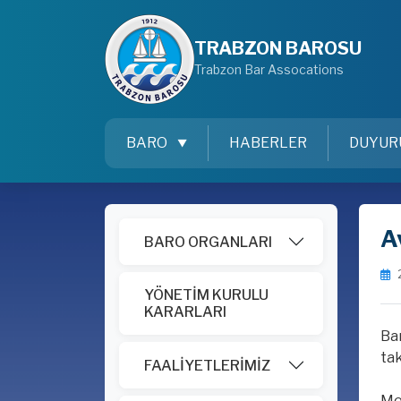
TRABZON BAROSU
Trabzon Bar Assocations
BARO
HABERLER
DUYUR
A
BARO ORGANLARI
YÖNETİM KURULU
KARARLARI
Bar
tak
FAALİYETLERİMİZ
Me