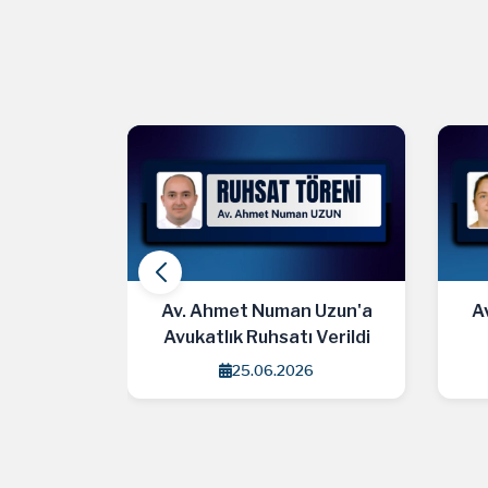
 Uzun'a
Av. Esin Cirav'a Avukatlık
Av
 Verildi
Ruhsatı Verildi
6
18.06.2026