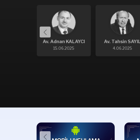
v. Ebru
Av. Adnan KALAYCI
Av. Tahsin SAYI
RASAKAL
15.06.2025
4.06.2025
09.2025