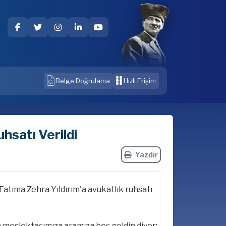
Belge Doğrulama
Hızlı Erişim
hsatı Verildi
Yazdır
tıma Zehra Yıldırım'a avukatlık ruhsatı
eslektaşımıza aramıza hoş geldin diyor;