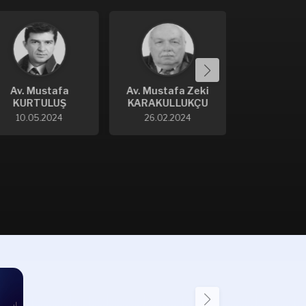
Av. Mustafa
Av. Mustafa Zeki
Av. Kadir
KURTULUŞ
KARAKULLUKÇU
5.12.20
10.05.2024
26.02.2024