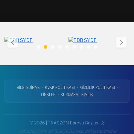
•
•
•
BİLGİ EDİNME
KVKK POLİTİKASI
GİZLİLİK POLİTİKASI
•
LİNKLER
KURUMSAL KİMLİK
© 2026 | TRABZON Barosu Başkanlığı
Web sitesi hizmeti Türkiye Barolar Birliği tarafından