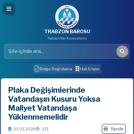
TRABZON BAROSU
Trabzon Bar Assocations
Site içinde ara
Ara
Belge Doğrulama
Hızlı Erişim
Plaka Değişimlerinde
Vatandaşın Kusuru Yoksa
Maliyet Vatandaşa
Yüklenmemelidir
Yazdır
10.03.2026
321