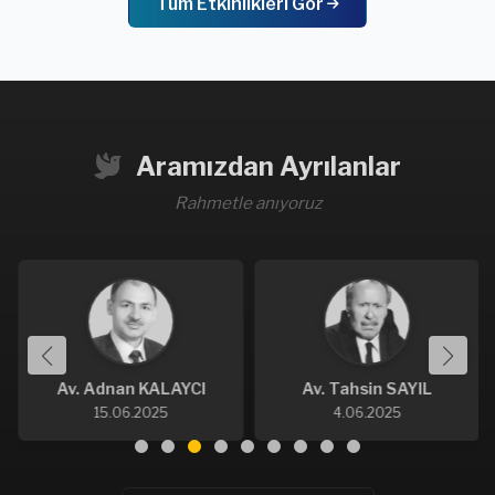
Tüm Etkinlikleri Gör
Aramızdan Ayrılanlar
Rahmetle anıyoruz
Av. Adnan KALAYCI
Av. Tahsin SAYIL
15.06.2025
4.06.2025