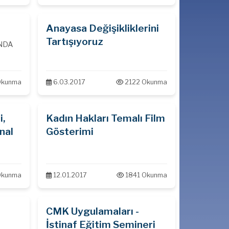
ı
Anayasa Değişikliklerini
Tartışıyoruz
INDA
Okunma
6.03.2017
2122 Okunma
i,
Kadın Hakları Temalı Film
nal
Gösterimi
Okunma
12.01.2017
1841 Okunma
CMK Uygulamaları -
İstinaf Eğitim Semineri