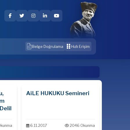
Belge Doğrulama
Hızlı Erişim
u,
AiLE HUKUKU Semineri
im
Delil
Okunma
6.11.2017
2046 Okunma