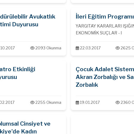
dürülebilir Avukatlık
İleri Eğitim Program
timi Duyurusu
YARGITAY KARARLARI IŞIĞ
EKONOMİK SUÇLAR - I
.10.2017
2093 Okunma
22.03.2017
2625 
atro Etkinliği
Çocuk Adalet Sistem
yurusu
Akran Zorbalığı ve Sa
Zorbalık
.02.2017
2255 Okunma
19.01.2017
2360 
lumsal Cinsiyet ve
kiye'de Kadın