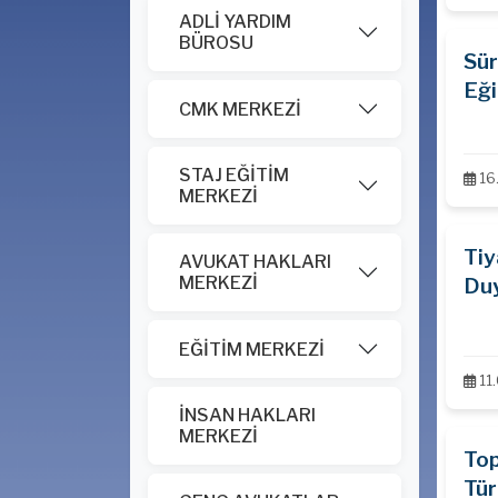
ADLİ YARDIM
BÜROSU
Sür
Eği
CMK MERKEZİ
STAJ EĞİTİM
16
MERKEZİ
Tiy
AVUKAT HAKLARI
MERKEZİ
Du
EĞİTİM MERKEZİ
11
İNSAN HAKLARI
MERKEZİ
Top
Tür