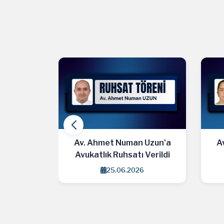
ldırım'a
Av. Ahmet Numan Uzun'a
Av.
erildi
Avukatlık Ruhsatı Verildi
25.06.2026