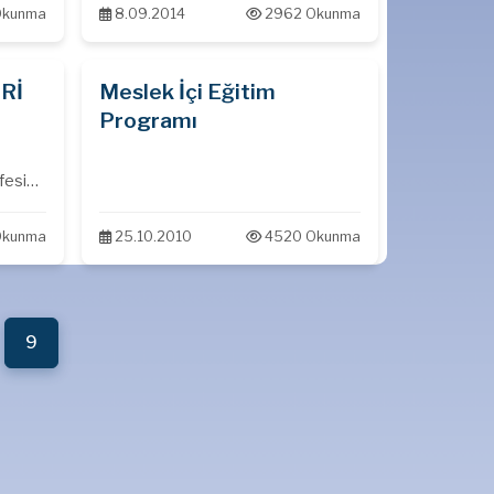
Okunma
8.09.2014
2962 Okunma
Rİ
Meslek İçi Eğitim
Programı
fesi
ak
Okunma
25.10.2010
4520 Okunma
9