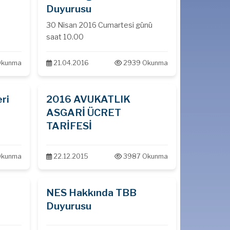
Duyurusu
30 Nisan 2016 Cumartesi günü
saat 10.00
Okunma
21.04.2016
2939 Okunma
ri
2016 AVUKATLIK
ASGARİ ÜCRET
TARİFESİ
Okunma
22.12.2015
3987 Okunma
ı
NES Hakkında TBB
Duyurusu