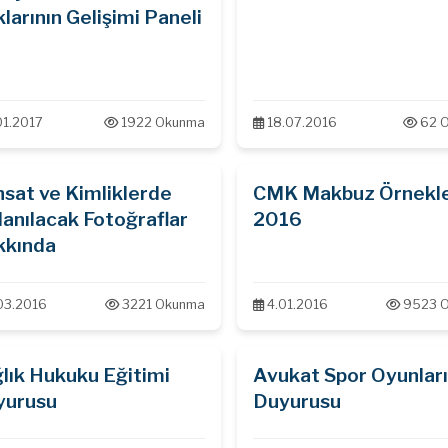
larının Gelişimi Paneli
01.2017
1922 Okunma
18.07.2016
62 
sat ve Kimliklerde
CMK Makbuz Örnekle
lanılacak Fotoğraflar
2016
kkında
03.2016
3221 Okunma
4.01.2016
9523 
lık Hukuku Eğitimi
Avukat Spor Oyunlar
yurusu
Duyurusu