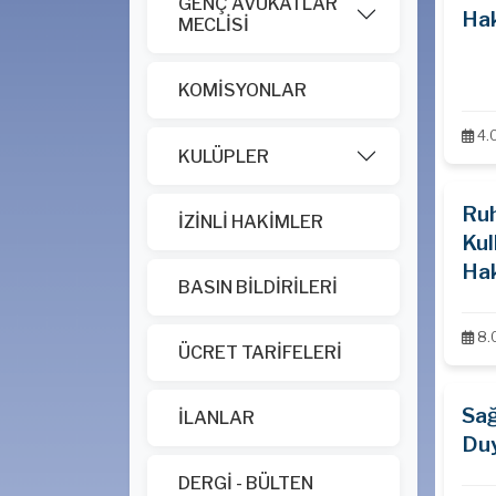
GENÇ AVUKATLAR
Hak
MECLİSİ
KOMİSYONLAR
4.
KULÜPLER
Ruh
İZİNLİ HAKİMLER
Kul
Ha
BASIN BİLDİRİLERİ
8.
ÜCRET TARİFELERİ
Sağ
İLANLAR
Du
DERGİ - BÜLTEN