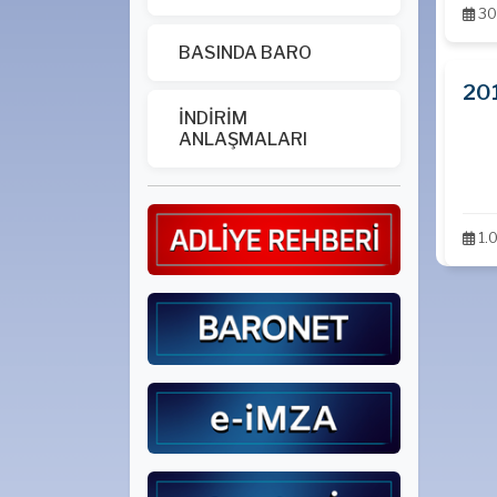
30
BASINDA BARO
201
İNDİRİM
ANLAŞMALARI
1.0