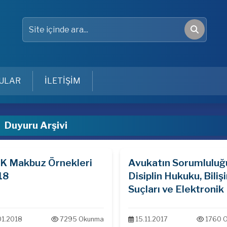
Site içinde ara
Ara
ULAR
İLETİŞİM
Duyuru Arşivi
K Makbuz Örnekleri
Avukatın Sorumluluğ
18
Disiplin Hukuku, Biliş
Suçları ve Elektronik 
01.2018
7295 Okunma
15.11.2017
1760 