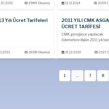
.10.2015
2989 Okunma
12.11.2014
2009 
3 Yılı Ücret Tarifeleri
2011 YILI CMK ASGA
ÜCRET TARİFESİ
CMK gereğince yapılacak
ödemelere ilişkin 2011 yılı tari
Resmi Gazetede yayımlanar
yürürlüğe girmiştir..
1.2013
2698 Okunma
31.12.2010
2327 
1
…
7
8